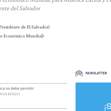
ro Económico Mundial para América Latina y F
ente del Salvador
 Presidente de El Salvador)
oro Económico Mundial)
NEWSLATTER
ica no debe permitir
N DE ESTADO
¡