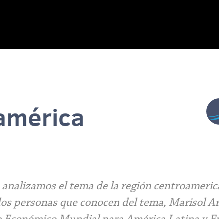
américa
 analizamos el tema de la región centroameri
dos personas que conocen del tema, Marisol A