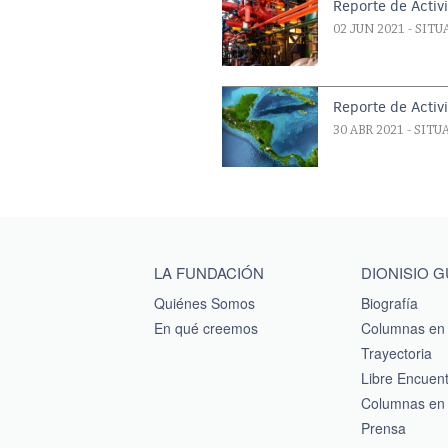
Reporte de Acti
02 JUN 2021
- SIT
Reporte de Activ
30 ABR 2021
- SIT
Main menu footer
LA FUNDACIÓN
DIONISIO 
Quiénes Somos
Biografía
En qué creemos
Columnas en 
Trayectoria
Libre Encuen
Columnas en 
Prensa