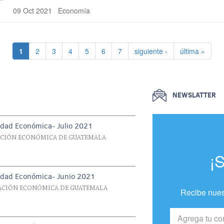
09 Oct 2021
Economía
Página actual
Página
Página
Página
Página
Página
Página
Siguiente página
Última página
1
2
3
4
5
6
7
siguiente ›
última »
NEWSLATTER
idad Económica- Julio 2021
ACIÓN ECONÓMICA DE GUATEMALA
¡
vidad Económica- Junio 2021
UACIÓN ECONÓMICA DE GUATEMALA
Recibe nues