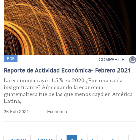
PDF
COMPARTIR:
Reporte de Actividad Económica- Febrero 2021
La economía cayó -1.5% en 2020 ¿Fue una caída
insignificante? Aún cuando la economía
guatemalteca fue de las que menos cayó en América
Latina,
26 Feb 2021
Economía
Paginación
Primera página
Página anterior
Página
Página actual
Página
Página
Página
Página
Página