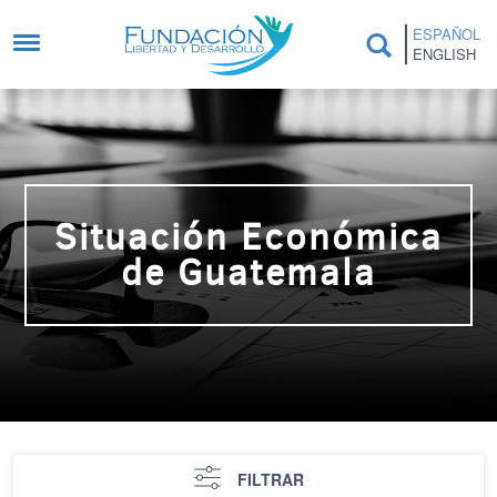
Pasar al contenido principal
ESPAÑOL
ENGLISH
Situación Económica
de Guatemala
FILTRAR