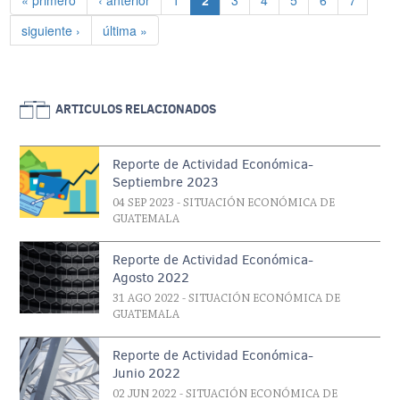
« primero
‹ anterior
1
2
3
4
5
6
7
Siguiente página
Última página
siguiente ›
última »
ARTICULOS RELACIONADOS
Reporte de Actividad Económica-
Septiembre 2023
04 SEP 2023
- SITUACIÓN ECONÓMICA DE
GUATEMALA
Reporte de Actividad Económica-
Agosto 2022
31 AGO 2022
- SITUACIÓN ECONÓMICA DE
GUATEMALA
Reporte de Actividad Económica-
Junio 2022
02 JUN 2022
- SITUACIÓN ECONÓMICA DE