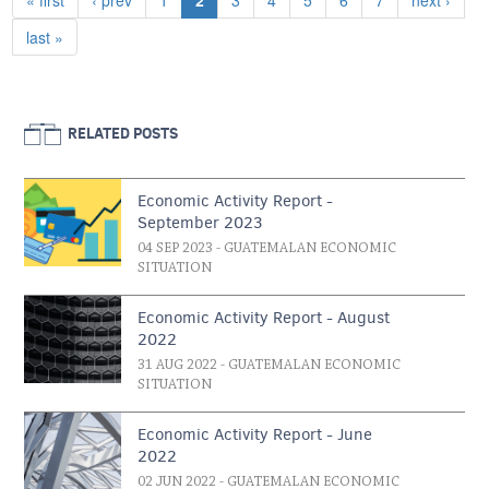
« first
‹ prev
1
2
3
4
5
6
7
next ›
Last page
last »
RELATED POSTS
Economic Activity Report -
September 2023
04 SEP 2023
- GUATEMALAN ECONOMIC
SITUATION
Economic Activity Report - August
2022
31 AUG 2022
- GUATEMALAN ECONOMIC
SITUATION
Economic Activity Report - June
2022
02 JUN 2022
- GUATEMALAN ECONOMIC