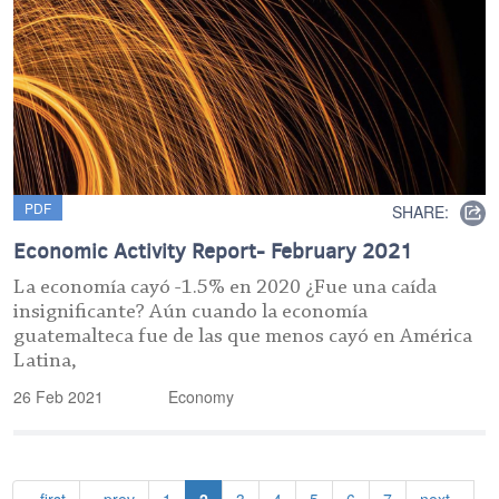
PDF
SHARE:
Economic Activity Report- February 2021
La economía cayó -1.5% en 2020 ¿Fue una caída
insignificante? Aún cuando la economía
guatemalteca fue de las que menos cayó en América
Latina,
26 Feb 2021
Economy
Pagination
First page
Previous page
Page
Current page
Page
Page
Page
Page
Page
Next page