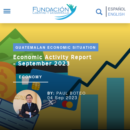
Skip to main content
ESPAÑOL
ENGLISH
GUATEMALAN ECONOMIC SITUATION
Economic Activity Report
- September 2023
ECONOMY
PAUL BOTEO
04 Sep 2023