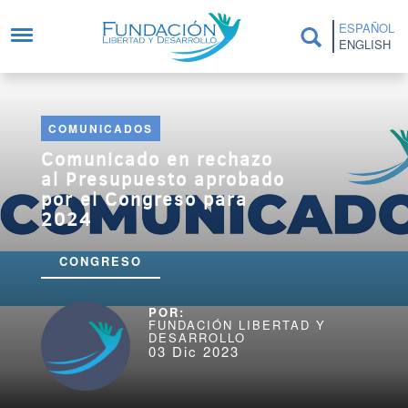
Pasar al contenido principal
ESPAÑOL
ENGLISH
COMUNICADOS
Comunicado en rechazo
al Presupuesto aprobado
por el Congreso para
2024
CONGRESO
FUNDACIÓN LIBERTAD Y
DESARROLLO
03 Dic 2023