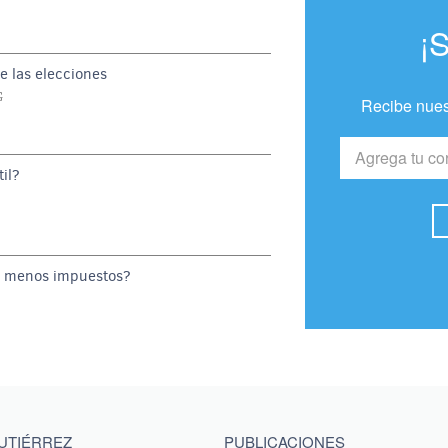
¡
e las elecciones
G
Recibe nues
il?
o menos impuestos?
GUTIÉRREZ
PUBLICACIONES