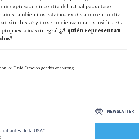
 han expresado en contra del actual paquetazo
adanos también nos estamos expresando en contra.
ban sin chistar y no se comienza una discusión seria
 propuesta más integral
¿A quién representan
ados?
ation, or David Cameron got this one wrong.
NEWSLATTER
estudiantes de la USAC
G