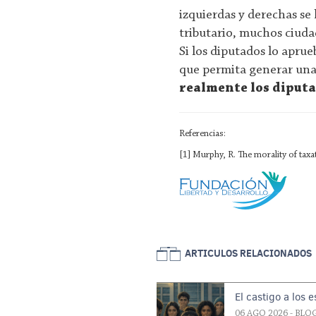
izquierdas y derechas se
tributario, muchos ciud
Si los diputados lo aprue
que permita generar una
realmente los diput
Referencias:
[1] Murphy, R. The morality of tax
ARTICULOS RELACIONADOS
El castigo a los 
06 AGO 2026
- BLO