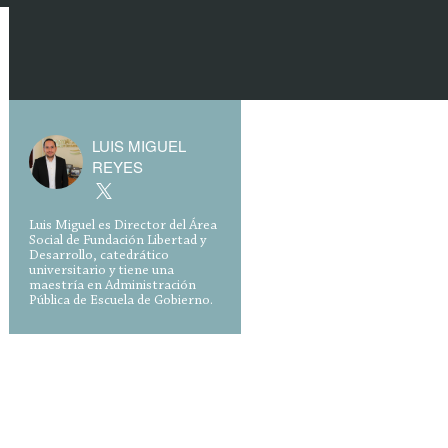
LUIS MIGUEL
REYES
Luis Miguel es Director del Área
Social de Fundación Libertad y
Desarrollo, catedrático
universitario y tiene una
maestría en Administración
Pública de Escuela de Gobierno.