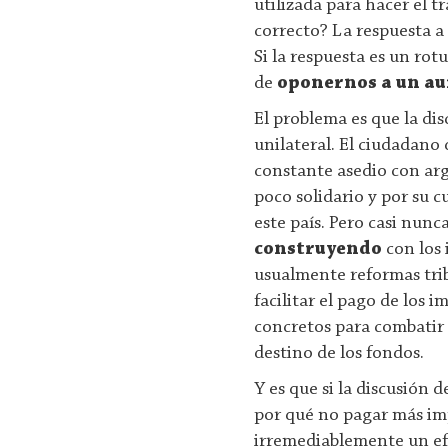
utilizada para hacer el t
correcto? La respuesta a 
Si la respuesta es un ro
de
oponernos a un a
El problema es que la dis
unilateral. El ciudadano
constante asedio con arg
poco solidario y por su c
este país. Pero casi nunca
construyendo
con los 
usualmente reformas trib
facilitar el pago de los
concretos para combatir l
destino de los fondos.
Y es que si la discusión 
por qué no pagar más im
irremediablemente un efe