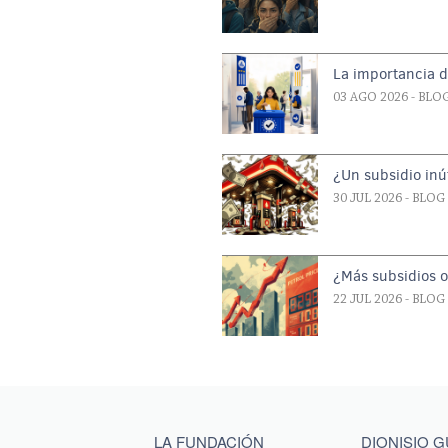
La importancia d
03 AGO 2026
- BLO
¿Un subsidio inút
30 JUL 2026
- BLOG
¿Más subsidios 
22 JUL 2026
- BLOG
Main menu footer
LA FUNDACIÓN
DIONISIO 