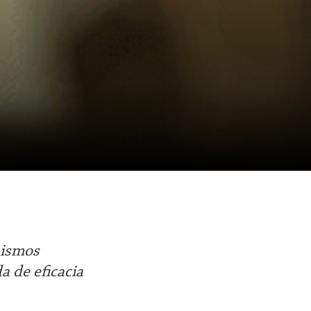
nismos
a de eficacia