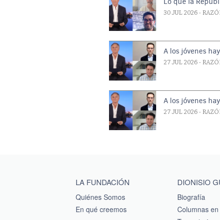
Lo que la Repúbl
30 JUL 2026
- RAZÓ
A los jóvenes ha
27 JUL 2026
- RAZÓ
A los jóvenes ha
27 JUL 2026
- RAZÓ
Main menu footer
LA FUNDACIÓN
DIONISIO 
Quiénes Somos
Biografía
En qué creemos
Columnas en 