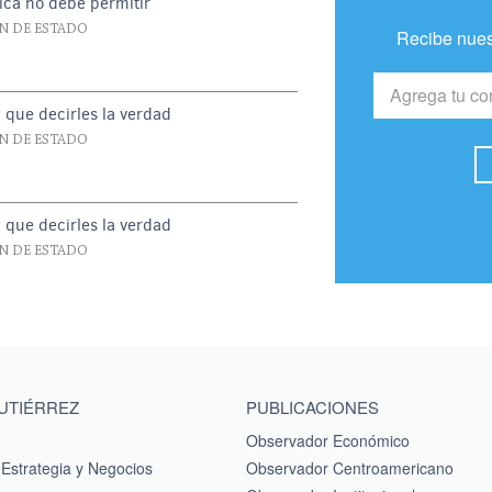
ica no debe permitir
N DE ESTADO
Recibe nues
y que decirles la verdad
N DE ESTADO
y que decirles la verdad
N DE ESTADO
GUTIÉRREZ
PUBLICACIONES
Observador Económico
Estrategia y Negocios
Observador Centroamericano