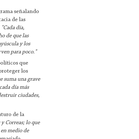
ograma señalando
acia de las
:
"Cada día,
ho de que las
ayúscula y los
irven para poco."
olíticos que
proteger los
 se suma una grave
 cada día más
destruir ciudades,
uturo de la
 y Correas; lo que
; en medio de
demasiado