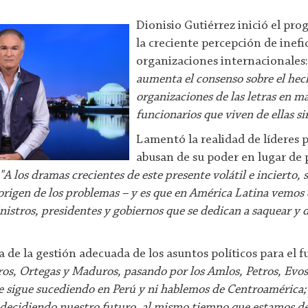
Dionisio Gutiérrez inició el pr
la creciente percepción de inefic
organizaciones internacionales
aumenta el consenso sobre el hec
organizaciones de las letras en m
funcionarios que viven de ellas s
Lamentó la realidad de líderes p
abusan de su poder en lugar de 
"A los dramas crecientes de este presente volátil e incierto,
l origen de los problemas – y es que en América Latina vemos
nistros, presidentes y gobiernos que se dedican a saquear y 
 de la gestión adecuada de los asuntos políticos para el f
ros, Ortegas y Maduros, pasando por los Amlos, Petros, Evos
ue sigue sucediendo en Perú y ni hablemos de Centroamérica
tá decidiendo nuestro futuro, al mismo tiempo que estamos 