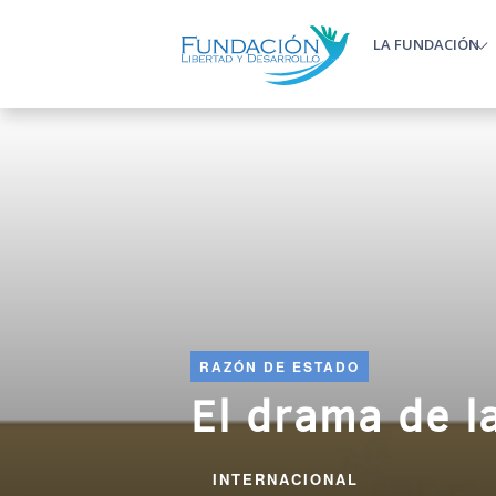
Pasar al contenido principal
LA FUNDACIÓN
Main m
RAZÓN DE ESTADO
El drama de l
INTERNACIONAL