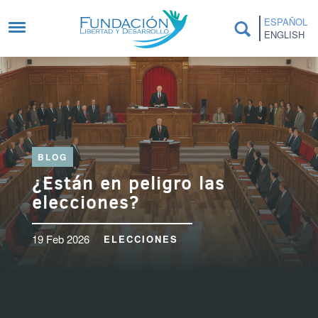
Pasar al contenido principal
ESPAÑOL
ENGLISH
BLOG
¿Están en peligro las
elecciones?
19 Feb 2026
ELECCIONES