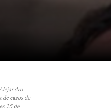
 Alejandro
a de casos de
nes 15 de