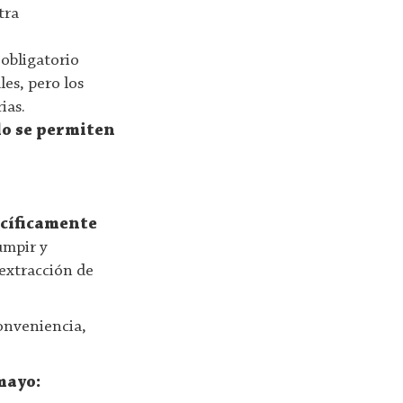
tra
: obligatorio
les, pero los
ias.
lo se permiten
ecíficamente
umpir y
 extracción de
conveniencia,
mayo: