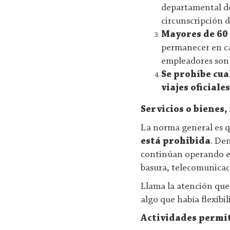
departamental de
circunscripción 
Mayores de 60
permanecer en cas
empleadores son 
Se prohíbe cua
viajes oficial
Servicios o bienes
La norma general es q
está prohibida
. De
continúan operando es
basura, telecomunicaci
Llama la atención que 
algo que había flexibi
Actividades permit