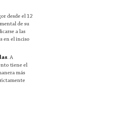
gor desde el 12
tamental de su
icarse a las
s en el inciso
das
. A
nto tiene el
 manera más
trictamente