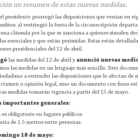
ción un resumen de estas nuevas medidas.
l presidente prorrogó las disposiciones que venían en vi
cambios: a) restringió la fuera de la circunscripción depar
ó una cláusula por la que se sanciona a quienes simulen ded
as esenciales y que están perimidas. Estas están detallada
ones presidenciales del 12 de abril.
ogó
las medidas del 12 de abril y
anunció nuevas medi
os las medidas en un lenguaje más sencillo. Este docume
 ciudadano a entender las disposiciones que le afectan de
ictamen u opinión legal, sino un documento con fines es
vas medidas tomarán vigencia a partir del 15 de mayo.
s importantes generales:
 es obligatorio en lugares públicos.
toria de 1.5 metros entre personas.
domingo 18 de mayo: