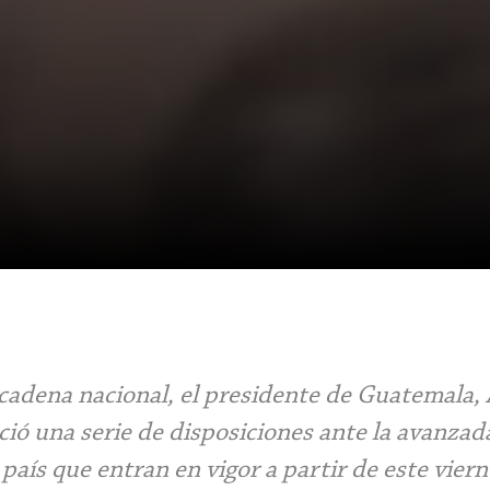
cadena nacional, el presidente de Guatemala,
ó una serie de disposiciones ante la avanzad
país que entran en vigor a partir de este vier