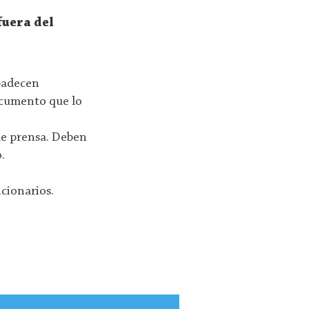
fuera del
 padecen
ocumento que lo
de prensa. Deben
.
ncionarios.