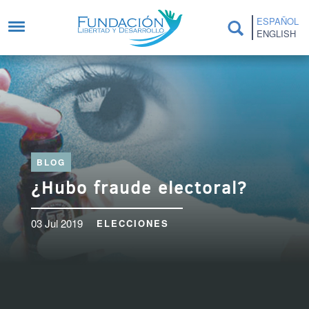
Pasar al contenido principal
ESPAÑOL
ENGLISH
BLOG
¿Hubo fraude electoral?
03 Jul 2019
ELECCIONES