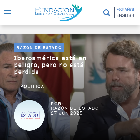
Pasar al contenido principal
ESPAÑOL
ENGLISH
RAZÓN DE ESTADO
Iberoamérica está en
peligro, pero no está
perdida
POLÍTICA
RAZÓN DE ESTADO
27 Jun 2025