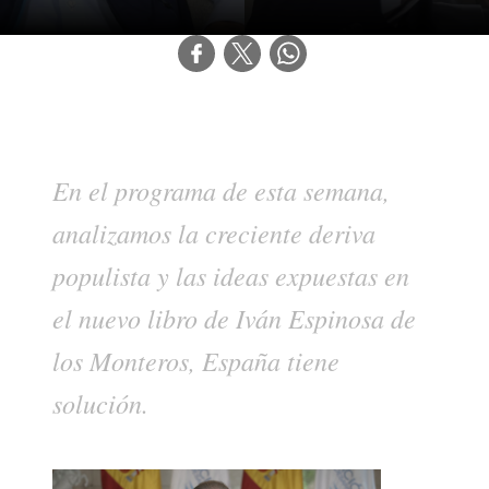
En el programa de esta semana, 
analizamos la creciente deriva 
populista y las ideas expuestas en 
el nuevo libro de Iván Espinosa de 
los Monteros, España tiene 
solución.