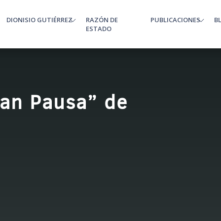
DIONISIO GUTIÉRREZ
RAZÓN DE
PUBLICACIONES
B
enu
ESTADO
ran Pausa” de