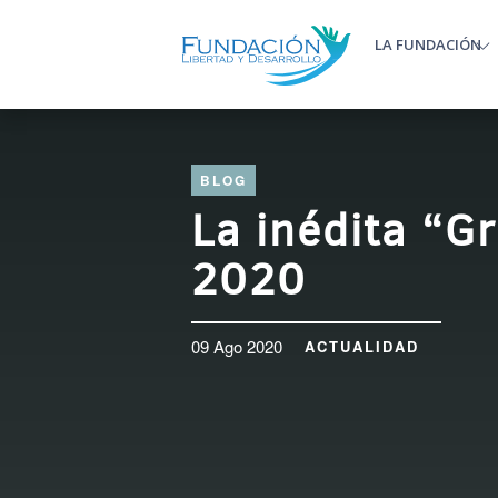
Pasar al contenido principal
LA FUNDACIÓN
Main m
BLOG
La inédita “G
2020
09 Ago 2020
ACTUALIDAD