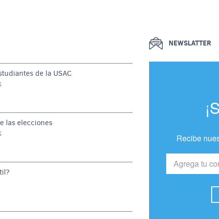
NEWSLATTER
estudiantes de la USAC
G
¡
e las elecciones
G
Recibe nues
il?