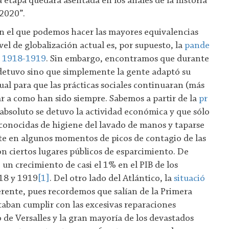
 etapa quedará asentada en los anales de la historia
2020”.
n el que podemos hacer las mayores equivalencias
vel de globalización actual es, por supuesto, la
pande
e 1918-1919
. Sin embargo, encontramos que durante
 detuvo sino que simplemente la gente adaptó su
l para que las prácticas sociales continuaran (más
r a como han sido siempre. Sabemos a partir de la
pr
 absoluto se detuvo la actividad económica y que sólo
s conocidas de higiene del lavado de manos y taparse
nte en algunos momentos de picos de contagio de las
on ciertos lugares públicos de esparcimiento. De
 un crecimiento de casi el 1% en el PIB de los
18 y 1919
[1]
. Del otro lado del Atlántico, la
situació
rente, pues recordemos que salían de la Primera
aban cumplir con las excesivas reparaciones
 de Versalles y la gran mayoría de los devastados