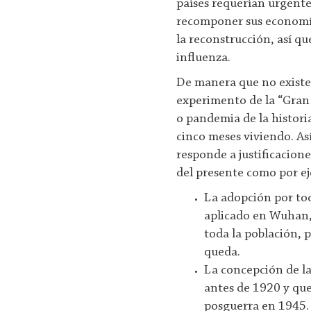
países requerían urgente
recomponer sus economía
la reconstrucción, así qu
influenza.
De manera que no existe 
experimento de la “Gran
o pandemia de la historia
cinco meses viviendo. Así
responde a justificacione
del presente como por e
La adopción por to
aplicado en Wuhan,
toda la población, 
queda.
La concepción de la
antes de 1920 y que 
posguerra en 1945.