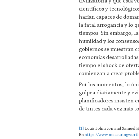
civilizatoria y que esta
científicos y tecnológico
harían capaces de domar 
la fatal arrogancia y lo 
tiempos. Sin embargo, l
humildad y los consensos
gobiernos se muestran ca
economías desarrolladas
tiempo el shock de oferta
comienzan a crear probl
Por los momentos, lo úni
golpea diariamente y evi
planificadores insisten 
de tintes cada vez más to
[1]
Louis Johnston and Samuel H
En
https://www.measuringworth