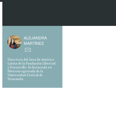
ALEJANDRA
MARTÍNEZ
Directora del Área de América
Latina de la Fundación Libertad
y Desarrollo. Es licenciada en
Historia egresada de la
Universidad Central de
Venezuela.