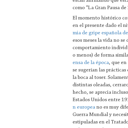
están afirmando que esta
como “La Gran Pausa de 
El momento histórico co
en el presente dado el ni
mia de gripe española d
esos meses la vida no se
comportamiento individua
o menos) de forma simila
ensa de la época
, que en
se sugerían las práctica
la boca al toser. Solame
distintas oleadas, cerrar
hecho, se aprecia incluso
Estados Unidos entre 19
n europea
no es muy dife
Guerra Mundial y necesit
estipuladas en el Tratado