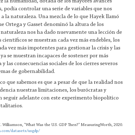
 vez la humanidad, dotada de los mayores avances
s, podía controlar una serie de variables que nos
a la naturaleza. Una mezcla de lo que Hayek llamó
que Ortega y Gasset denominó la altura de los
a naturaleza nos ha dado nuevamente una lección de
 científicos se muestran cada vez más endebles, los
da vez más impotentes para gestionar la crisis y las
 ya se muestran incapaces de sostener por más
 y las consecuencias sociales de los cierres severos
emas de gobernabilidad.
co que sabemos es que a pesar de que la realidad nos
dencia nuestras limitaciones, los burócratas y
en seguir adelante con este experimento biopolítico
talitarios.
. Williamson, "What Was the U.S. GDP Then?" MeasuringWorth, 2020.
.com/datasets/usgdp/