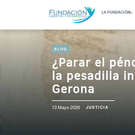
Pasar al contenido principal
LA FUNDACIÓN
Main m
BLOG
¿Parar el pénd
la pesadilla i
Gerona
13 Mayo 2026
JUSTICIA