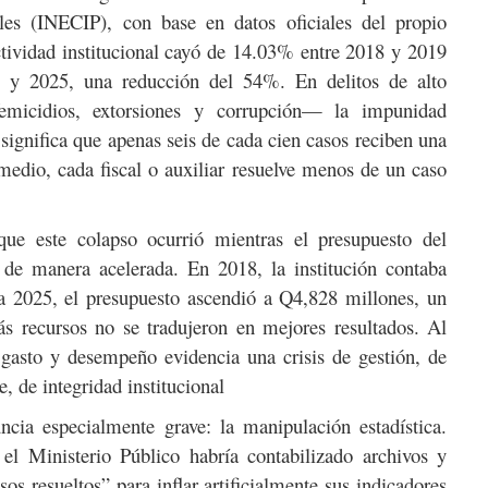
les (INECIP), con base en datos oficiales del propio
ctividad institucional cayó de 14.03% entre 2018 y 2019
y 2025, una reducción del 54%. En delitos de alto
emicidios, extorsiones y corrupción— la impunidad
significa que apenas seis de cada cien casos reciben una
medio, cada fiscal o auxiliar resuelve menos de un caso
ue este colapso ocurrió mientras el presupuesto del
 de manera acelerada. En 2018, la institución contaba
a 2025, el presupuesto ascendió a Q4,828 millones, un
 recursos no se tradujeron en mejores resultados. Al
e gasto y desempeño evidencia una crisis de gestión, de
, de integridad institucional
cia especialmente grave: la manipulación estadística.
el Ministerio Público habría contabilizado archivos y
s resueltos” para inflar artificialmente sus indicadores