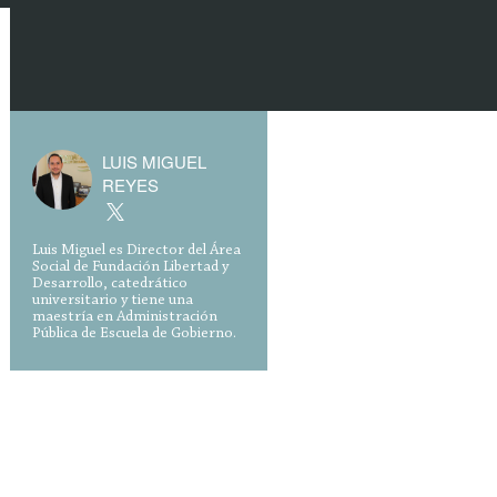
LUIS MIGUEL
REYES
Luis Miguel es Director del Área
Social de Fundación Libertad y
Desarrollo, catedrático
universitario y tiene una
maestría en Administración
Pública de Escuela de Gobierno.