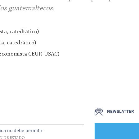
los guatemaltecos.
sta, catedrático)
a, catedrático)
 (Economista CEUR-USAC)
NEWSLATTER
ica no debe permitir
N DE ESTADO