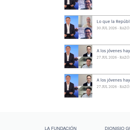
Lo que la Repúbl
30 JUL 2026
- RAZÓ
A los jóvenes ha
27 JUL 2026
- RAZÓ
A los jóvenes ha
27 JUL 2026
- RAZÓ
Main menu footer
LA FUNDACIÓN
DIONISIO 