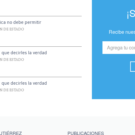
¡
ica no debe permitir
N DE ESTADO
Recibe nues
y que decirles la verdad
N DE ESTADO
y que decirles la verdad
N DE ESTADO
GUTIÉRREZ
PUBLICACIONES