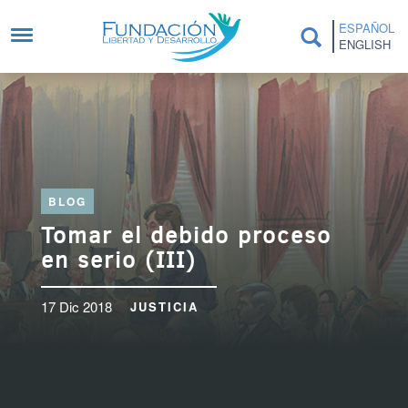
Pasar al contenido principal
ESPAÑOL
ENGLISH
BLOG
Tomar el debido proceso
en serio (III)
17 Dic 2018
JUSTICIA