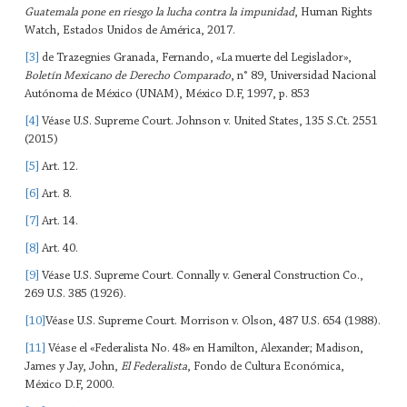
Guatemala pone en riesgo la lucha contra la impunidad
, Human Rights
Watch, Estados Unidos de América, 2017.
[3]
de Trazegnies Granada, Fernando, «La muerte del Legislador»,
Boletín Mexicano de Derecho Comparado
, n° 89, Universidad Nacional
Autónoma de México (UNAM), México D.F, 1997, p. 853
[4]
Véase U.S. Supreme Court. Johnson v. United States, 135 S.Ct. 2551
(2015)
[5]
Art. 12.
[6]
Art. 8.
[7]
Art. 14.
[8]
Art. 40.
[9]
Véase U.S. Supreme Court. Connally v. General Construction Co.,
269 U.S. 385 (1926).
[10]
Véase U.S. Supreme Court. Morrison v. Olson, 487 U.S. 654 (1988).
[11]
Véase el «Federalista No. 48» en Hamilton, Alexander; Madison,
James y Jay, John,
El Federalista
, Fondo de Cultura Económica,
México D.F, 2000.