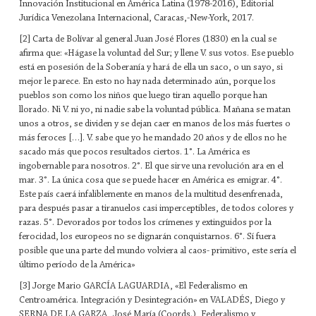
Innovación Institucional en América Latina (1978-2016), Editorial
Jurídica Venezolana Internacional, Caracas,-New-York, 2017.
[2] Carta de Bolívar al general Juan José Flores (1830) en la cual se
afirma que: «Hágase la voluntad del Sur; y llene V. sus votos. Ese pueblo
está en posesión de la Soberanía y hará de ella un saco, o un sayo, si
mejor le parece. En esto no hay nada determinado aún, porque los
pueblos son como los niños que luego tiran aquello porque han
llorado. Ni V. ni yo, ni nadie sabe la voluntad pública. Mañana se matan
unos a otros, se dividen y se dejan caer en manos de los más fuertes o
más feroces […]. V. sabe que yo he mandado 20 años y de ellos no he
sacado más que pocos resultados ciertos. 1°. La América es
ingobernable para nosotros. 2°. El que sirve una revolución ara en el
mar. 3°. La única cosa que se puede hacer en América es emigrar. 4°.
Este país caerá infaliblemente en manos de la multitud desenfrenada,
para después pasar a tiranuelos casi imperceptibles, de todos colores y
razas. 5°. Devorados por todos los crímenes y extinguidos por la
ferocidad, los europeos no se dignarán conquistarnos. 6°. Sí fuera
posible que una parte del mundo volviera al caos- primitivo, este sería el
último período de la América»
[3] Jorge Mario GARCÍA LAGUARDIA, «El Federalismo en
Centroamérica. Integración y Desintegración» en VALADÉS, Diego y
SERNA DE LA GARZA, José María (Coords.), Federalismo y