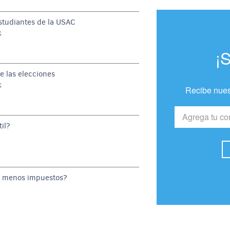
estudiantes de la USAC
G
¡
e las elecciones
G
Recibe nues
il?
o menos impuestos?