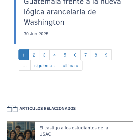
Guatemala frente a la nueva
lógica arancelaria de
Washington
30 Jun 2025
Paginación
Página actual
Página
Página
Página
Página
Página
Página
Página
Página
1
2
3
4
5
6
7
8
9
Siguiente página
Última página
…
siguiente ›
última »
ARTICULOS RELACIONADOS
El castigo a los estudiantes de la
USAC