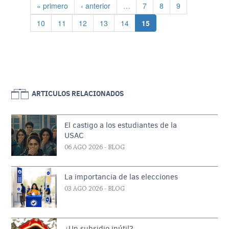
Primera página
Página anterior
Página
Página
Página
« primero
‹ anterior
…
7
8
9
Página
Página
Página
Página
Página
Página actual
10
11
12
13
14
15
ARTICULOS RELACIONADOS
El castigo a los estudiantes de la
USAC
06 AGO 2026
- BLOG
La importancia de las elecciones
03 AGO 2026
- BLOG
¿Un subsidio inútil?