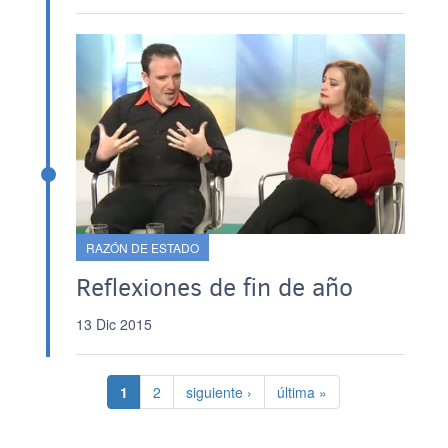
RAZÓN DE ESTADO
Reflexiones de fin de año
13 Dic 2015
Paginación
Página actual
Página
Siguiente página
Última página
1
2
siguiente ›
última »