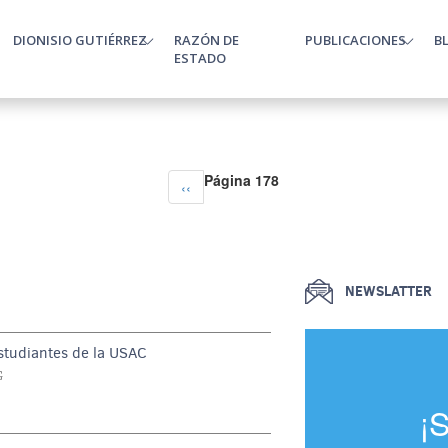
DIONISIO GUTIÉRREZ
RAZÓN DE
PUBLICACIONES
B
enu
ESTADO
Página 178
Página anterior
‹‹
NEWSLATTER
estudiantes de la USAC
G
¡