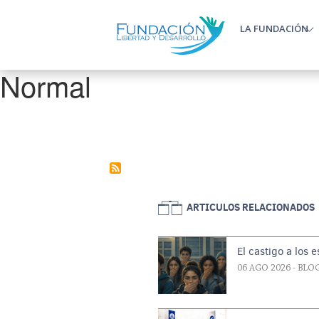
Pasar al contenido principal
LA FUNDACIÓN
Main m
Normal
Paginación
ARTICULOS RELACIONADOS
El castigo a los 
06 AGO 2026
- BLO