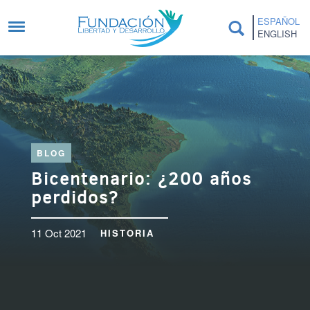
Pasar al contenido principal
ESPAÑOL
ENGLISH
BLOG
Bicentenario: ¿200 años
perdidos?
11 Oct 2021
HISTORIA