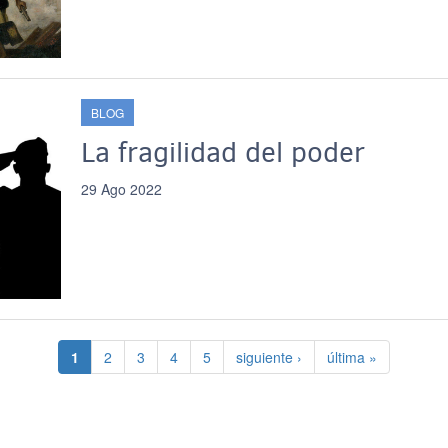
BLOG
La fragilidad del poder
29 Ago 2022
Página actual
Página
Página
Página
Página
Siguiente página
Última página
1
2
3
4
5
siguiente ›
última »