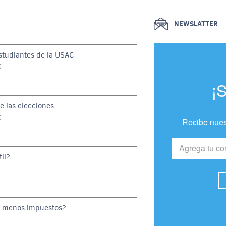
NEWSLATTER
estudiantes de la USAC
G
¡
e las elecciones
G
Recibe nues
il?
o menos impuestos?