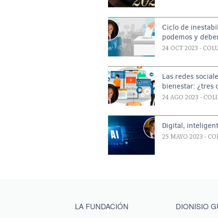
Ciclo de inestab
podemos y debe
24 OCT 2023
- COL
Las redes sociale
bienestar: ¿tres
24 AGO 2023
- COL
Digital, intelige
25 MAYO 2023
- CO
Main menu footer
LA FUNDACIÓN
DIONISIO 