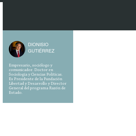
DIONISIO
GUTIÉRREZ
Empresario, sociólogo y
comunicador. Doctor en
Sociología y Ciencias Políticas.
Es Presidente de la Fundación
Libertad y Desarrollo y Director
General del programa Razón de
Estado.