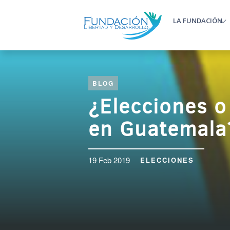
Pasar al contenido principal
LA FUNDACIÓN
Main m
BLOG
¿Elecciones o
en Guatemala
19 Feb 2019
ELECCIONES