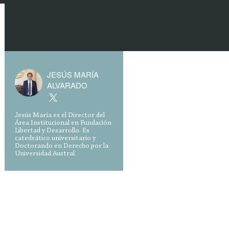
JESÚS MARÍA
ALVARADO
Jesús María es el Director del
Área Institucional en Fundación
Libertad y Desarrollo. Es
catedrático universitario y
Doctorando en Derecho por la
Universidad Austral.