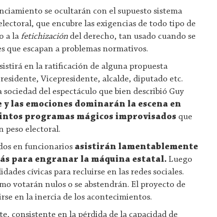
anciamiento se ocultarán con el supuesto sistema
lectoral, que encubre las exigencias de todo tipo de
o a la
fetichización
del derecho, tan usado cuando se
es que escapan a problemas normativos.
istirá en la ratificación de alguna propuesta
Presidente, Vicepresidente, alcalde, diputado etc.
a sociedad del espectáculo que bien describió Guy
e y las emociones dominarán la escena en
stintos programas mágicos improvisados
que
n peso electoral.
dos en funcionarios
asistirán lamentablemente
ás para engranar la máquina estatal.
Luego
dades cívicas para recluirse en las redes sociales.
mo votarán nulos o se abstendrán. El proyecto de
irse en la inercia de los acontecimientos.
nte, consistente en la pérdida de la capacidad de