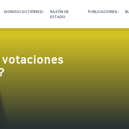
DIONISIO GUTIÉRREZ
RAZÓN DE
PUBLICACIONES
B
enu
ESTADO
 votaciones
?