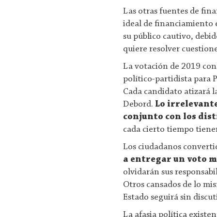
Las otras fuentes de fin
ideal de financiamiento e
su público cautivo, debid
quiere resolver cuestion
La votación de 2019 cons
político-partidista para 
Cada candidato atizará l
Debord.
Lo irrelevant
conjunto con los di
cada cierto tiempo tiene
Los ciudadanos converti
a entregar un voto m
olvidarán sus responsabili
Otros cansados de lo mis
Estado seguirá sin discut
La afasia política existe