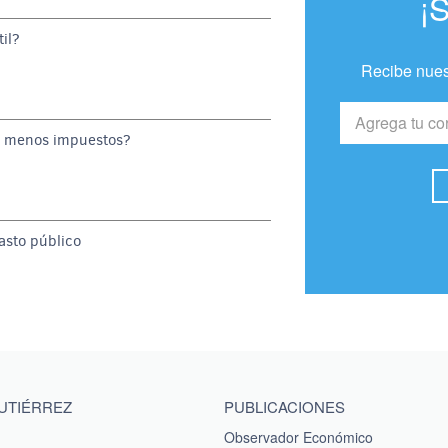
¡
il?
Recibe nues
o menos impuestos?
gasto público
GUTIÉRREZ
PUBLICACIONES
Observador Económico