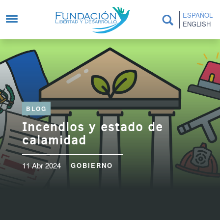
Pasar al contenido principal
ESPAÑOL
ENGLISH
BLOG
Incendios y estado de
calamidad
11 Abr 2024
GOBIERNO