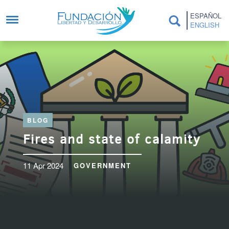
Skip to main content
ESPAÑOL
ENGLISH
BLOG
Fires and state of calamity
11 Apr 2024
GOVERNMENT