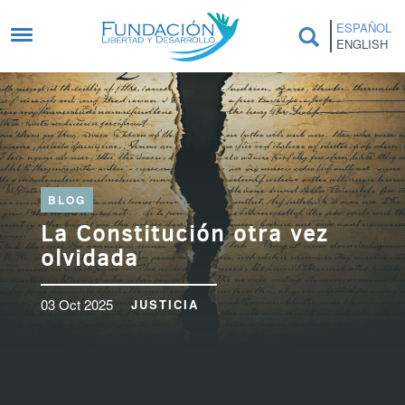
Pasar al contenido principal
ESPAÑOL
ENGLISH
BLOG
La Constitución otra vez
olvidada
03 Oct 2025
JUSTICIA