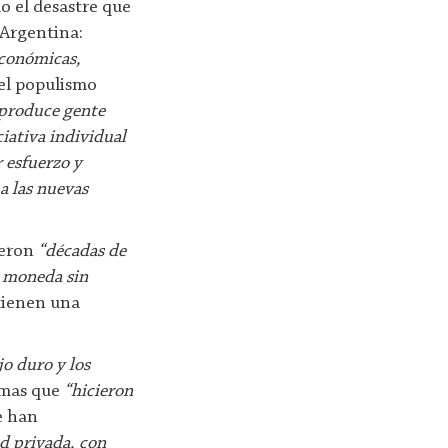
o el desastre que
 Argentina:
económicas,
el populismo
produce gente
ciativa individual
r esfuerzo y
a las nuevas
ueron
“décadas de
o moneda sin
 tienen una
ajo duro y los
smas que
“hicieron
ue han
ad privada, con