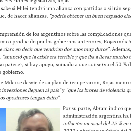
s elecciones legislativas, Rojas
sabe si Milei tendrá una alianza con partidos o si irán sep
e, de hacer alianzas,
“podría obtener un buen respaldo elec
comprensión de los argentinos sobre las complicaciones qu
ómico producido por los gobiernos anteriores, Rojas indic
e claro en decir que vendrían dos años muy duros”.
Además,
n
“anunció que la crisis era terrible y que iba a llevar mucho
a su parecer, sí hay apoyo, sumado a que conserva el 50 %
e gobierno.
ue Milei se desvíe de su plan de recuperación, Rojas mencio
s inversiones lleguen al país”
y
“que los brotes de violencia q
os opositores tengan éxito”.
Por su parte, Abram indicó que
administración argentina ha
inflación mensual del 25 % en 