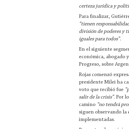
certeza jurídica y polí
Para finalizar, Gutiér
“tienen responsabilidad
división de poderes y t
iguales para todos”.
En el siguiente segmen
económica, abogado y e
Progreso, sobre Argent
Rojas comenzó expres
presidente Milei ha ca
voto que recibió fue
“
salir de la crisis”
. Por l
camino
“no tendrá pr
siguen observando la 
implementadas.