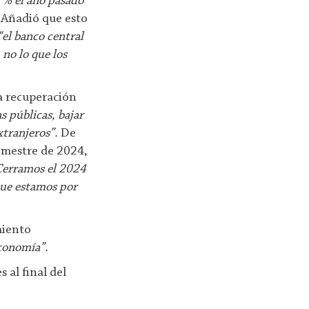
3 % el año pasado
Añadió que esto
“el banco central
no lo que los
a recuperación
s públicas, bajar
xtranjeros”.
De
rimestre de 2024,
Cerramos el 2024
que estamos por
miento
economía”.
 al final del