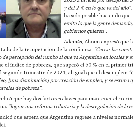
2023 a niveles por debajo del 
y del 2 % en lo que va del año”.
ha sido posible haciendo que
emita lo que la gente demanda, 
gobiernos quieren”.
Además, Abram expresó que l
ultado de la recuperación de la confianza:
“Cerrar las cuenta
o de percepción del rumbo al que va Argentina en locales y e
ue el índice de pobreza, que superó el 50 % en el primer t
l segundo trimestre de 2024, al igual que el desempleo:
“
eo, [una disminución] por creación de empleo, y se estima 
niveles de pobreza”.
indicó que hay dos factores claves para mantener el creci
ina:
“lograr una reforma tributaria y la desregulación de la 
indicó que espera que Argentina regrese a niveles normales
ei.