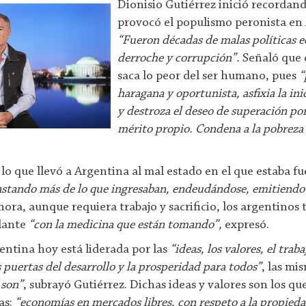
Dionisio Gutiérrez inició recordand
provocó el populismo peronista en
“Fueron décadas de malas políticas 
derroche y corrupción”.
Señaló que 
saca lo peor del ser humano, pues
“
haragana y oportunista, asfixia la ini
y destroza el deseo de superación po
mérito propio. Condena a la pobreza 
lo que llevó a Argentina al mal estado en el que estaba f
astando más de lo que ingresaban, endeudándose, emitiend
ora, aunque requiera trabajo y sacrificio, los argentinos
elante
“con la medicina que están tomando”,
expresó.
entina hoy está liderada por las
“ideas, los valores, el trab
as puertas del desarrollo y la prosperidad para todos”
, las mi
 son”
, subrayó Gutiérrez. Dichas ideas y valores son los q
as:
“economías en mercados libres, con respeto a la propied