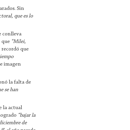
arados. Sin
toral, que es lo
e conlleva
ó que
“Milei,
 recordó que
 tiempo
 de imagen
nó la falta de
ue se han
 la actual
 logrado
“bajar la
diciembre de