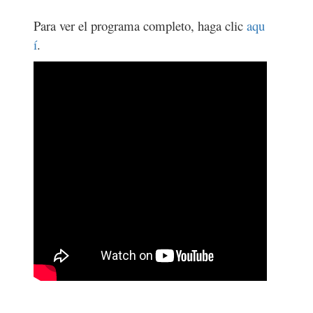
Para ver el programa completo, haga clic
aqu
í
.