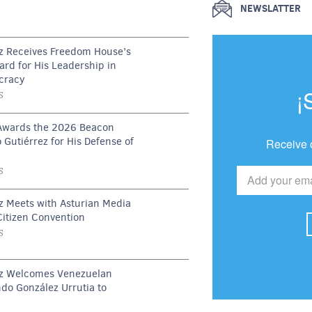
NEWSLATTER
ez Receives Freedom House’s
rd for His Leadership in
cracy
¡
S
Awards the 2026 Beacon
 Gutiérrez for His Defense of
Receive 
S
ez Meets with Asturian Media
Citizen Convention
S
rez Welcomes Venezuelan
do González Urrutia to