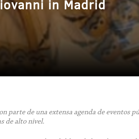
iovanni in Madrid
on parte de una extensa agenda de eventos pú
 de alto nivel.