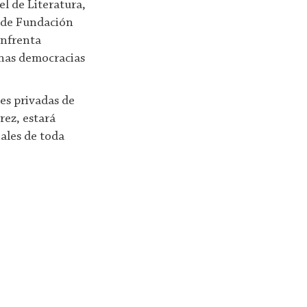
l de Literatura,
e de Fundación
enfrenta
chas democracias
es privadas de
rez, estará
iales de toda