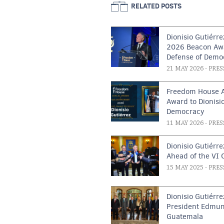
RELATED POSTS
Dionisio Gutiérr
2026 Beacon Awa
Defense of Demo
21 MAY 2026
- PRES
Freedom House 
Award to Dionisio
Democracy
11 MAY 2026
- PRES
Dionisio Gutiérr
Ahead of the VI 
15 MAY 2025
- PRES
Dionisio Gutiér
President Edmun
Guatemala