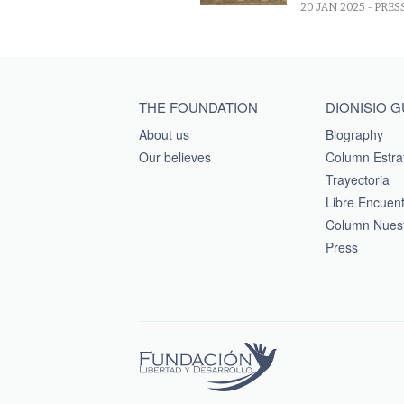
20 JAN 2025
- PRES
Main menu footer
THE FOUNDATION
DIONISIO 
About us
Biography
Our believes
Column Estra
Trayectoria
Libre Encuen
Column Nuest
Press