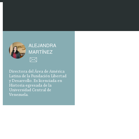
ALEJANDRA
MARTÍNEZ
Directora del Área de América
Latina de la Fundación Libertad
y Desarrollo. Es licenciada en
Historia egresada de la
Universidad Central de
Venezuela.