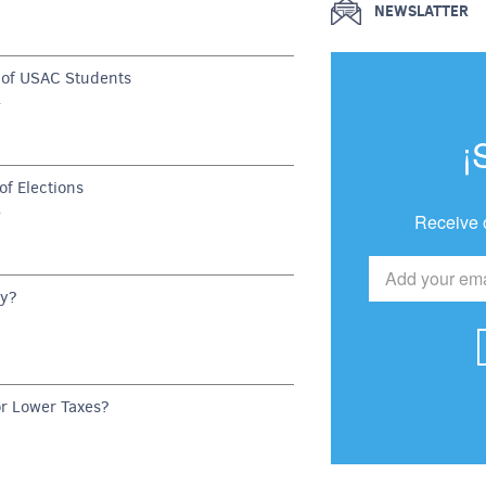
NEWSLATTER
of USAC Students
G
¡
f Elections
G
Receive 
dy?
or Lower Taxes?