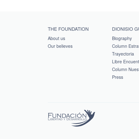
Main menu footer
THE FOUNDATION
DIONISIO 
About us
Biography
Our believes
Column Estra
Trayectoria
Libre Encuen
Column Nuest
Press