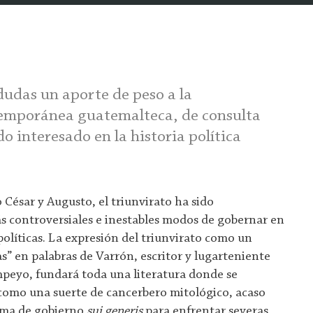
dudas un aporte de peso a la
temporánea guatemalteca, de consulta
o interesado en la historia política
 César y Augusto, el triunvirato ha sido
s controversiales e inestables modos de gobernar en
 políticas. La expresión del triunvirato como un
s” en palabras de Varrón, escritor y lugarteniente
peyo, fundará toda una literatura donde se
 como una suerte de cancerbero mitológico, acaso
rma de gobierno
sui generis
para enfrentar severas