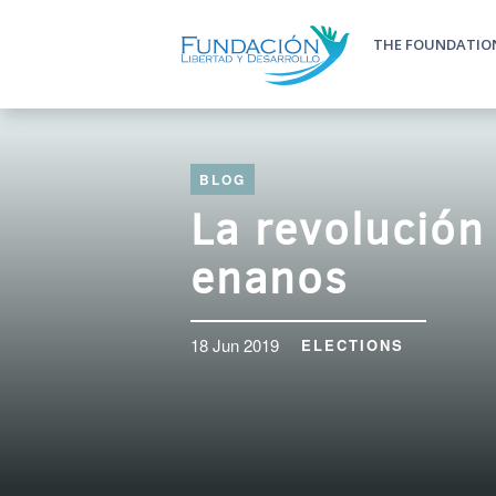
Skip to main content
THE FOUNDATIO
Main m
BLOG
La revolución
enanos
18 Jun 2019
ELECTIONS