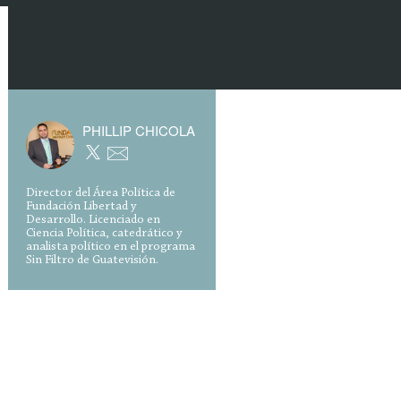
PHILLIP CHICOLA
Director del Área Política de
Fundación Libertad y
Desarrollo. Licenciado en
Ciencia Política, catedrático y
analista político en el programa
Sin Filtro de Guatevisión.