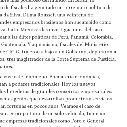
bre más poderoso del mundo. En Brasil, la
o de fiscales ha generado un terremoto político de
 da Silva, Dilma Roussef, una veintena de
grandes empresarios brasileños han sucumbido como
va Jaito. Mientras las investigaciones del caso
r a las élites políticas de Perú, Panamá, Colombia,
Guatemala. Y aquí mismo, fiscales del Ministerio
 de CICIG, trajeron a bajo a un Gobierno, depuraron a
s, tres magistrados de la Corte Suprema de Justicia,
arios.
 se vive este fenómeno. En materia económica,
an a poderes tradicionales. Hoy los nuevos
los herederos de grandes consorcios empresariales.
óvenes genios que desarrollan productos y servicios
an fortunas en pocos años. Veamos el caso de
in ser propietario de un solo vehículo, tiene un
que empresas tradicionales como Ford o General