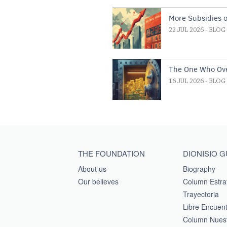
More Subsidies 
22 JUL 2026
- BLOG
The One Who Ove
16 JUL 2026
- BLOG
Main menu footer
THE FOUNDATION
DIONISIO 
About us
Biography
Our believes
Column Estra
Trayectoria
Libre Encuen
Column Nuest