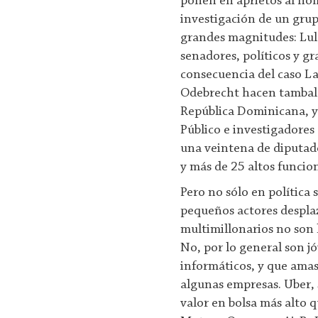
ponen en aprietos al hom
investigación de un grup
grandes magnitudes: Lula
senadores, políticos y 
consecuencia del caso La
Odebrecht hacen tambalea
República Dominicana, y 
Público e investigadores
una veintena de diputado
y más de 25 altos funcion
Pero no sólo en política
pequeños actores desplaz
multimillonarios no son 
No, por lo general son j
informáticos, y que amas
algunas empresas. Uber, s
valor en bolsa más alto 