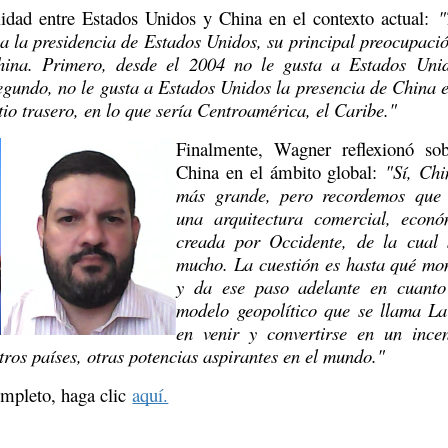
idad entre Estados Unidos y China en el contexto actual: 
"
 la presidencia de Estados Unidos, su principal preocupación
hina. Primero, desde el 2004 no le gusta a Estados Unido
gundo, no le gusta a Estados Unidos la presencia de China e
tio trasero, en lo que sería Centroamérica, el Caribe."
Finalmente, Wagner reflexionó sob
China en el ámbito global: 
"Sí, Chi
más grande, pero recordemos que 
una arquitectura comercial, económ
creada por Occidente, de la cual s
mucho. La cuestión es hasta qué mo
y da ese paso adelante en cuanto
modelo geopolítico que se llama La
en venir y convertirse en un incen
tros países, otras potencias aspirantes en el mundo."
mpleto, haga clic 
aquí.