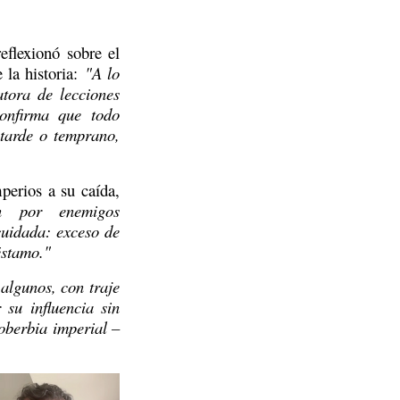
eflexionó sobre el 
 la historia: 
"A lo 
atora de lecciones 
onfirma que todo 
tarde o temprano, 
perios a su caída, 
n por enemigos 
uidada: exceso de 
éstamo."
lgunos, con traje 
su influencia sin 
oberbia imperial – 