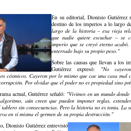
En su editorial, Dionisio Gutiérrez r
destino de los imperios a lo largo de
largo de la historia – esa vieja rel
que nadie quiere escuchar – se c
imperio que se creyó eterno acabó, 
enterrado bajo su propio peso."
Sobre las causas que llevan a los im
Gutiérrez expresó: 
"No cayero
ntos cósmicos. Cayeron por lo mismo que cae una casa mal c
corrupción. Por olvidar que el poder no es propiedad sino pr
rama actual, Gutiérrez señaló: 
"Vivimos en un mundo donde a
lgoritmo, aún creen que pueden imponer reglas, extender 
 tablero sin consecuencias. Pero la historia no es tonta. La s
leva en sí misma el germen de su propia destrucción."
o, Dionisio Gutiérrez entrevistó 