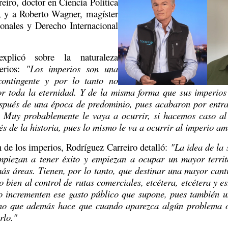
eiro, doctor en Ciencia Política 
o, y a Roberto Wagner, magíster 
onales y Derecho Internacional 
xplicó sobre la naturaleza 
erios: 
"Los imperios son una 
contingente y por lo tanto no 
por toda la eternidad. Y de la misma forma que sus imperios 
después de una época de predominio, pues acabaron por entra
. Muy probablemente le vaya a ocurrir, si hacemos caso al
s de la historia, pues lo mismo le va a ocurrir al imperio a
 de los imperios, Rodríguez Carreiro detalló: 
"La idea de la 
piezan a tener éxito y empiezan a ocupar un mayor territ
ás áreas. Tienen, por lo tanto, que destinar una mayor canti
 o bien al control de rutas comerciales, etcétera, etcétera y es
o incrementen ese gasto público que supone, pues también u
ino que además hace que cuando aparezca algún problema o 
rlo."