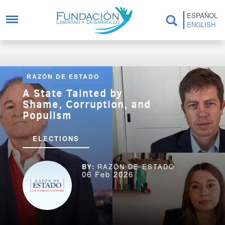
Skip to main content
ESPAÑOL
ENGLISH
RAZÓN DE ESTADO
A State Tainted by
Shame, Corruption, and
Populism
ELECTIONS
RAZÓN DE ESTADO
06 Feb 2026