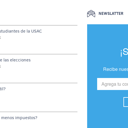
NEWSLATTER
estudiantes de la USAC
G
¡
e las elecciones
G
Recibe nues
il?
o menos impuestos?