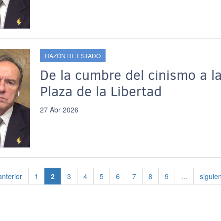
RAZÓN DE ESTADO
De la cumbre del cinismo a l
Plaza de la Libertad
27 Abr 2026
gina anterior
Página
Página actual
Página
Página
Página
Página
Página
Página
Página
Siguie
anterior
1
2
3
4
5
6
7
8
9
…
siguien