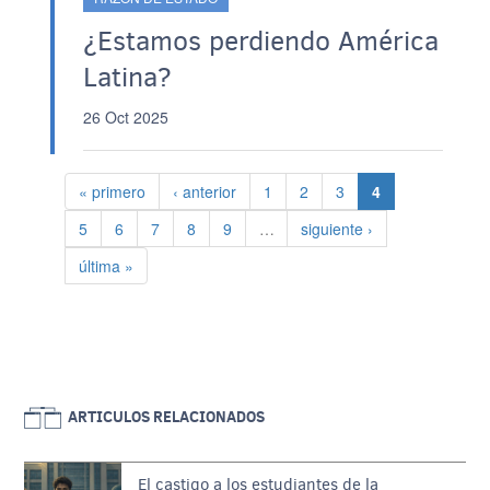
¿Estamos perdiendo América
Latina?
26 Oct 2025
Paginación
Primera página
Página anterior
Página
Página
Página
Página actual
« primero
‹ anterior
1
2
3
4
Página
Página
Página
Página
Página
Siguiente página
5
6
7
8
9
…
siguiente ›
Última página
última »
ARTICULOS RELACIONADOS
El castigo a los estudiantes de la