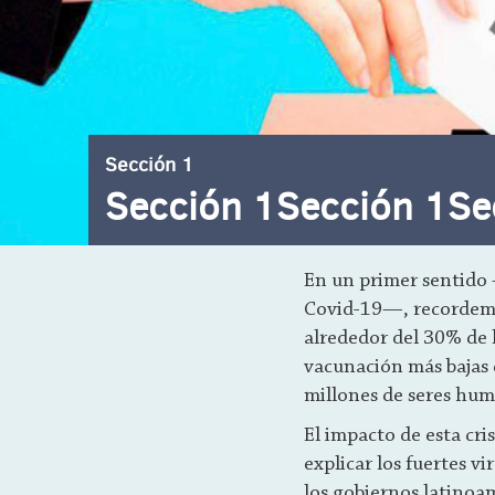
Sección 1
Sección 1Sección 1Sec
En un primer sentido 
Covid-19—, recordemo
alrededor del 30% de l
vacunación más bajas
millones de seres huma
El impacto de esta cri
explicar los fuertes v
los gobiernos latinoam