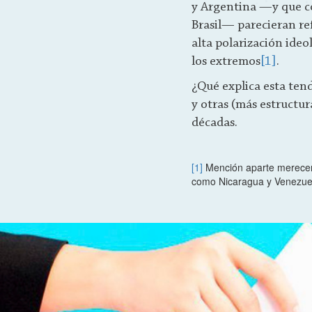
y Argentina —y que co
Brasil— parecieran re
alta polarización ideol
los extremos
[1]
.
¿Qué explica esta ten
y otras (más estructur
décadas.
[1]
Mención aparte merecen
como Nicaragua y Venezuela