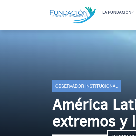
Pasar al contenido principal
LA FUNDACIÓN
Main m
OBSERVADOR INSTITUCIONAL
América Lati
extremos y 