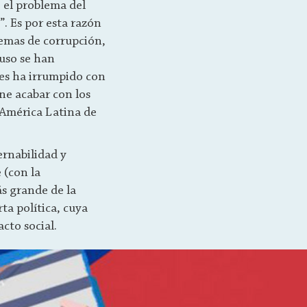
ó el problema del
”. Es por esta razón
lemas de corrupción,
luso se han
ses ha irrumpido con
ne acabar con los
 América Latina de
ernabilidad y
 (con la
s grande de la
ta política, cuya
cto social.