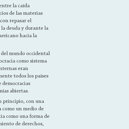
entre la caída
ios de las materias
con repasar el
 la deuda y durante la
mericano hacia la
s del mundo occidental
mocracia como sistema
internas eran
mente todos los países
e democracias
mías abiertas.
n principio, con una
cia como un medio de
racia como una forma de
imiento de derechos,