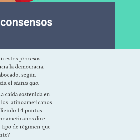
s consensos
en estos procesos
acia la democracia.
embocado, según
cia el
status quo
.
a caída sostenida en
 los latinoamericanos
rdiendo 14 puntos
inoamericanos dice
l tipo de régimen que
ente?