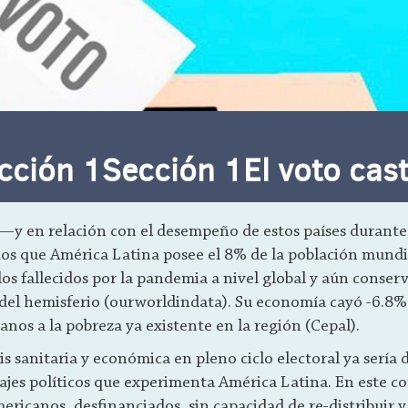
ción 1Sección 1El voto cast
—y en relación con el desempeño de estos países durante
s que América Latina posee el 8% de la población mundia
os fallecidos por la pandemia a nivel global y aún conserv
 del hemisferio (ourworldindata). Su economía cayó -6.8
nos a la pobreza ya existente en la región (Cepal).
sis sanitaria y económica en pleno ciclo electoral ya sería 
irajes políticos que experimenta América Latina. En este c
ericanos, desfinanciados, sin capacidad de re-distribuir y