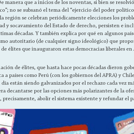
 De manera que a inicios de los noventas, si bien se resolvi
co”; no se subsanó el tema del “ejercicio del poder político
 la región se celebran periódicamente elecciones los prob
ad y socavamiento del Estado de derecho, persisten e inc
ltimas décadas. Y también explica por qué en algunos paí
smo autoritario (de cualquier signo ideológico) que propo
 de élites que inauguraron estas democracias liberales en
iación de élites, que hasta hace pocas décadas dieron gob
a a países como Perú (con los gobiernos del APRA) y Chile
 día están siendo galvanizados por el rechazo cada vez má
ra decantarse por las opciones más polarizantes de la ofer
, precisamente, abolir el sistema existente y refundar el pa