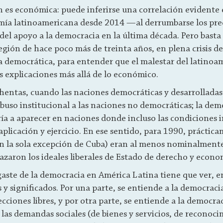
n es económica: puede inferirse una correlación evidente 
mía latinoamericana desde 2014 —al derrumbarse los prec
el apoyo a la democracia en la última década. Pero basta 
gión de hace poco más de treinta años, en plena crisis de
a democrática, para entender que el malestar del latinoa
s explicaciones más allá de lo económico.
ochentas, cuando las naciones democráticas y desarrollada
abuso institucional a las naciones no democráticas; la de
a a aparecer en naciones donde incluso las condiciones 
aplicación y ejercicio. En ese sentido, para 1990, práctica
on la sola excepción de Cuba) eran al menos nominalment
razaron los ideales liberales de Estado de derecho y econo
gaste de la democracia en América Latina tiene que ver, e
 y significados. Por una parte, se entiende a la democra
ecciones libres, y por otra parte, se entiende a la democ
 las demandas sociales (de bienes y servicios, de reconoc