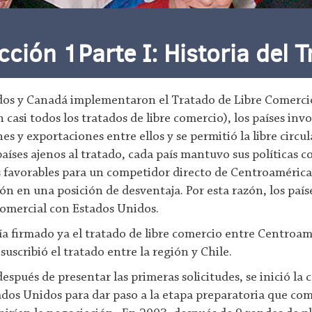
ión 1Parte I: Historia del T
os y Canadá implementaron el Tratado de Libre Comercio
casi todos los tratados de libre comercio), los países inv
es y exportaciones entre ellos y se permitió la libre circul
países ajenos al tratado, cada país mantuvo sus políticas c
 favorables para un competidor directo de Centroamérica
gión en una posición de desventaja. Por esta razón, los pa
omercial con Estados Unidos.
a firmado ya el tratado de libre comercio entre Centroa
suscribió el tratado entre la región y Chile.
spués de presentar las primeras solicitudes, se inició la 
ados Unidos para dar paso a la etapa preparatoria que c