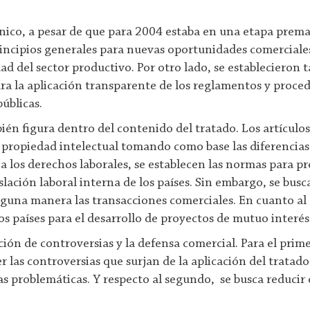
ico, a pesar de que para 2004 estaba en una etapa premat
rincipios generales para nuevas oportunidades comerciales 
d del sector productivo. Por otro lado, se establecieron 
ra la aplicación transparente de los reglamentos y proce
úblicas.
én figura dentro del contenido del tratado. Los artículos
 propiedad intelectual tomando como base las diferencias
a los derechos laborales, se establecen las normas para pr
islación laboral interna de los países. Sin embargo, se bus
lguna manera las transacciones comerciales. En cuanto al
os países para el desarrollo de proyectos de mutuo interé
ción de controversias y la defensa comercial. Para el prime
las controversias que surjan de la aplicación del tratado y 
as problemáticas. Y respecto al segundo, se busca reducir 