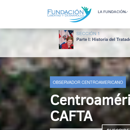
Pasar al contenido principal
LA FUNDACIÓN
Main m
SECCIÓN 1
Parte I: Historia del Tratad
OBSERVADOR CENTROAMERICANO
Centroaméri
CAFTA