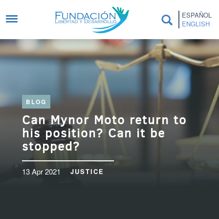
Skip to main content
ESPAÑOL
ENGLISH
BLOG
Can Mynor Moto return to
his position? Can it be
stopped?
13 Apr 2021
JUSTICE