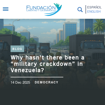
Skip to main content
ESPAÑOL
ENGLISH
BLOG
Why hasn't there been a
“military crackdown” in
Venezuela?
14 Dec 2025
DEMOCRACY