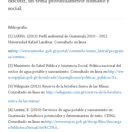
discutir, un tema profundamente humano y
social.
Bibliografía:
[1] IARNA. (2013) Perfil ambiental de Guatemala 2010 – 2012.
Universidad Rafael Landívar. Consultado en línea
en
http://www.mineduc.gob.gt/portal/contenido/menu_lateral/program
as/semina...
[2] Ministerio de Salud Pública y Asistencia Social. Política nacional del
sector de agua potable y saneamiento. Consultado en línea en:
http://ww
w.segeplan.gob.gt/downloads/clearinghouse/politicas_publicas/Sa...
[3] Wikiguate (2015) Reserva de la biósfera Sierra de las Minas.
Consultado en línea en:
http://wikiguate.com.gt/reserva-de-la-biosfera-
sierra-de-las-minas/
[4] Lentini, E. (2010) Servicios de agua potable y saneamiento en
Guatemala: beneficios potenciales y determinantes de éxito. CEPAL.
Consultado en línea en:
http://www.mspas.gob.gt/decap/files/descarga
s/bibliotecaVirtual/Art%C3%A...