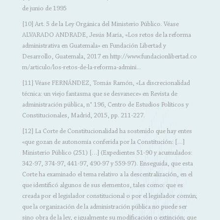
de junio de 1995
[10] Art. 5 de la Ley Orgánica del Ministerio Público. Véase
ALVARADO ANDRADE, Jesús María, «Los retos de la reforma
administrativa en Guatemala» en Fundación Libertad y
Desarrollo, Guatemala, 2017 en
http://www.fundacionlibertad.co
m/articulo/los-retos-de-la-reforma-admini...
[11] Véase FERNÁNDEZ, Tomás Ramón, «La discrecionalidad
técnica: un viejo fantasma que se desvanece» en Revista de
administración pública, n° 196, Centro de Estudios Políticos y
Constitucionales, Madrid, 2015, pp. 211-227.
[12] La Corte de Constitucionalidad ha sostenido que hay entes
«que gozan de autonomía conferida por la Constitución: […]
Ministerio Público (251) […] (Expedientes 51-90 y acumulados:
342-97, 374-97, 441-97, 490-97 y 559-97). Enseguida, que esta
Corte ha examinado el tema relativo a la descentralización, en el
que identificó algunos de sus elementos, tales como: que es
creada por el legislador constitucional o por el legislador común;
que la organización de la administración pública no puede ser
sino obra de la ley, e igualmente su modificación o extinción; que