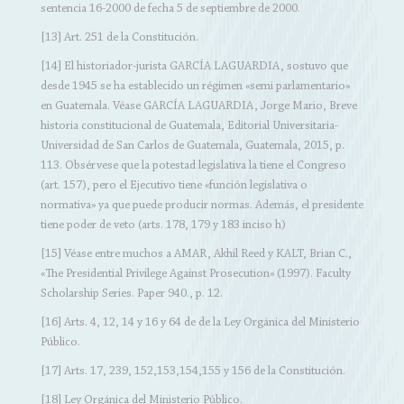
sentencia 16-2000 de fecha 5 de septiembre de 2000.
[13] Art. 251 de la Constitución.
[14] El historiador-jurista GARCÍA LAGUARDIA, sostuvo que
desde 1945 se ha establecido un régimen «semi parlamentario»
en Guatemala. Véase GARCÍA LAGUARDIA, Jorge Mario, Breve
historia constitucional de Guatemala, Editorial Universitaria-
Universidad de San Carlos de Guatemala, Guatemala, 2015, p.
113. Obsérvese que la potestad legislativa la tiene el Congreso
(art. 157), pero el Ejecutivo tiene «función legislativa o
normativa» ya que puede producir normas. Además, el presidente
tiene poder de veto (arts. 178, 179 y 183 inciso h)
[15] Véase entre muchos a AMAR, Akhil Reed y KALT, Brian C.,
«The Presidential Privilege Against Prosecution» (1997). Faculty
Scholarship Series. Paper 940., p. 12.
[16] Arts. 4, 12, 14 y 16 y 64 de de la Ley Orgánica del Ministerio
Público.
[17] Arts. 17, 239, 152,153,154,155 y 156 de la Constitución.
[18] Ley Orgánica del Ministerio Público.