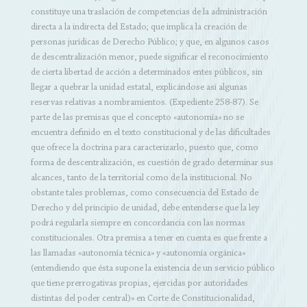
constituye una traslación de competencias de la administración
directa a la indirecta del Estado; que implica la creación de
personas jurídicas de Derecho Público; y que, en algunos casos
de descentralización menor, puede significar el reconocimiento
de cierta libertad de acción a determinados entes públicos, sin
llegar a quebrar la unidad estatal, explicándose así algunas
reservas relativas a nombramientos. (Expediente 258-87). Se
parte de las premisas que el concepto «autonomía» no se
encuentra definido en el texto constitucional y de las dificultades
que ofrece la doctrina para caracterizarlo, puesto que, como
forma de descentralización, es cuestión de grado determinar sus
alcances, tanto de la territorial como de la institucional. No
obstante tales problemas, como consecuencia del Estado de
Derecho y del principio de unidad, debe entenderse que la ley
podrá regularla siempre en concordancia con las normas
constitucionales. Otra premisa a tener en cuenta es que frente a
las llamadas «autonomía técnica» y «autonomía orgánica»
(entendiendo que ésta supone la existencia de un servicio público
que tiene prerrogativas propias, ejercidas por autoridades
distintas del poder central)» en Corte de Constitucionalidad,