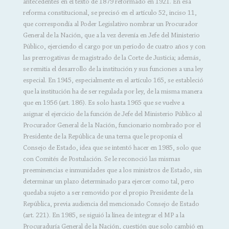
antecedentes en el texto de 1879 reformado en 1921. En esa
reforma constitucional, se precisó en el artículo 52, inciso 11,
que correspondía al Poder Legislativo nombrar un Procurador
General de la Nación, que a la vez devenía en Jefe del Ministerio
Público, ejerciendo el cargo por un período de cuatro años y con
las prerrogativas de magistrado de la Corte de Justicia; además,
se remitía el desarrollo de la institución y sus funciones a una ley
especial. En 1945, especialmente en el artículo 165, se estableció
que la institución ha de ser regulada por ley, de la misma manera
que en 1956 (art. 186). Es solo hasta 1965 que se vuelve a
asignar el ejercicio de la función de Jefe del Ministerio Público al
Procurador General de la Nación, funcionario nombrado por el
Presidente de la República de una terna que le proponía el
Consejo de Estado, idea que se intentó hacer en 1985, solo que
con Comités de Postulación. Se le reconoció las mismas
preeminencias e inmunidades que a los ministros de Estado, sin
determinar un plazo determinado para ejercer como tal, pero
quedaba sujeto a ser removido por el propio Presidente de la
República, previa audiencia del mencionado Consejo de Estado
(art. 221). En 1985, se siguió la línea de integrar el MP a la
Procuraduría General de la Nación, cuestión que solo cambió en