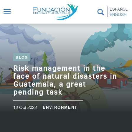
Skip to main content
ESPAÑOL
ENGLISH
BLOG
Risk management in the
face of natural disasters in
Guatemala, a great
pending task
12 Oct 2022
ENVIRONMENT