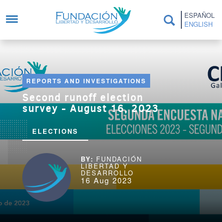
Skip to main content
ESPAÑOL
ENGLISH
REPORTS AND INVESTIGATIONS
Second runoff election
survey - August 16, 2023
ELECTIONS
FUNDACIÓN
LIBERTAD Y
DESARROLLO
16 Aug 2023