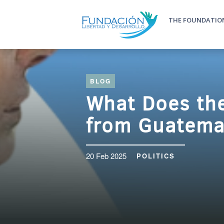
Skip to main content
THE FOUNDATIO
Main m
BLOG
What Does th
from Guatema
20 Feb 2025
POLITICS