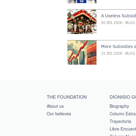
A Useless Subsi
30 JUL 2026
- BLOG
More Subsidies 
22 JUL 2026
- BLOG
Main menu footer
THE FOUNDATION
DIONISIO 
About us
Biography
Our believes
Column Estra
Trayectoria
Libre Encuen