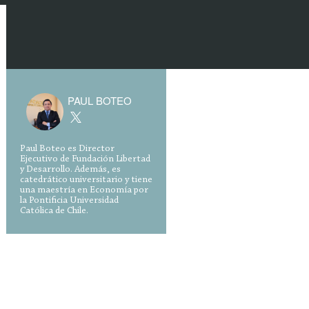
PAUL BOTEO
Paul Boteo es Director
Ejecutivo de Fundación Libertad
y Desarrollo. Además, es
catedrático universitario y tiene
una maestría en Economía por
la Pontificia Universidad
Católica de Chile.