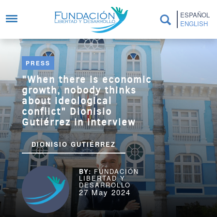
Skip to main content
ESPAÑOL
ENGLISH
PRESS
"When there is economic
growth, nobody thinks
about ideological
conflict" Dionisio
Gutiérrez in interview
DIONISIO GUTIÉRREZ
FUNDACIÓN
LIBERTAD Y
DESARROLLO
27 May 2024