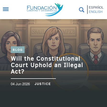
Skip to main content
ESPAÑOL
ENGLISH
BLOG
Will the Constitutional
Court Uphold an Illegal
Act?
04 Jun 2026
JUSTICE