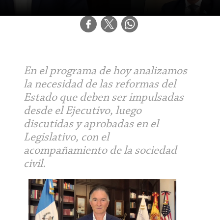
En el programa de hoy analizamos
la necesidad de las reformas del
Estado que deben ser impulsadas
desde el Ejecutivo, luego
discutidas y aprobadas en el
Legislativo, con el
acompañamiento de la sociedad
civil.